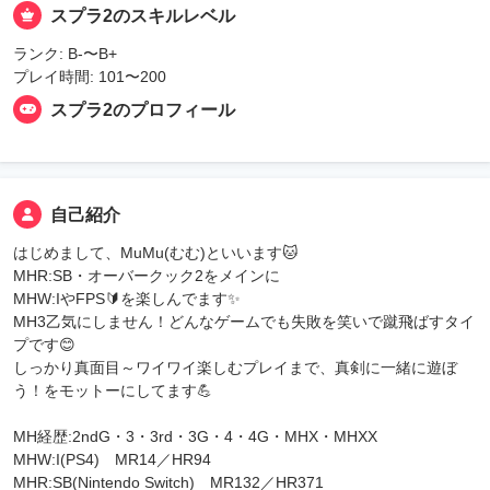
スプラ2のスキルレベル
ランク: B-〜B+
プレイ時間: 101〜200
スプラ2のプロフィール
自己紹介
はじめまして、MuMu(むむ)といいます🐱
MHR:SB・オーバークック2をメインに
MHW:IやFPS🔰を楽しんでます✨
MH3乙気にしません！どんなゲームでも失敗を笑いで蹴飛ばすタイ
プです😊
しっかり真面目～ワイワイ楽しむプレイまで、真剣に一緒に遊ぼ
う！をモットーにしてます💪
MH経歴:2ndG・3・3rd・3G・4・4G・MHX・MHXX
MHW:I(PS4) MR14／HR94
MHR:SB(Nintendo Switch) MR132／HR371