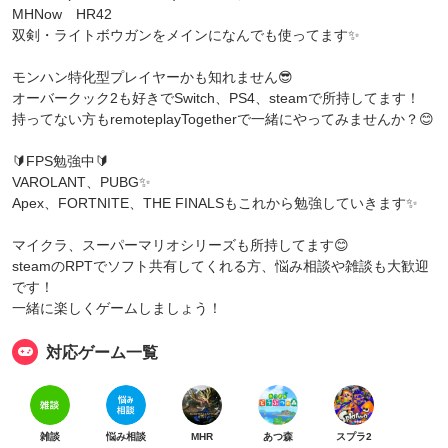
MHNow HR42
双剣・ライトボウガンをメインになんでも使ってます✨
モンハン特化型プレイヤーかも知れません😎
オーバークック2も好きでSwitch、PS4、steamで所持してます！
持ってない方もremoteplayTogetherで一緒にやってみませんか？😊
🔰FPS勉強中🔰
VAROLANT、PUBG✨
Apex、FORTNITE、THE FINALSもこれから勉強していきます✨
マイクラ、スーパーマリオシリーズも所持してます😊
steamのRPTでソフト共有してくれる方、悩み相談や雑談も大歓迎
です！
一緒に楽しくゲームしましょう！
対応ゲーム一覧
雑談
悩み相談
MHR
あつ森
スプラ2