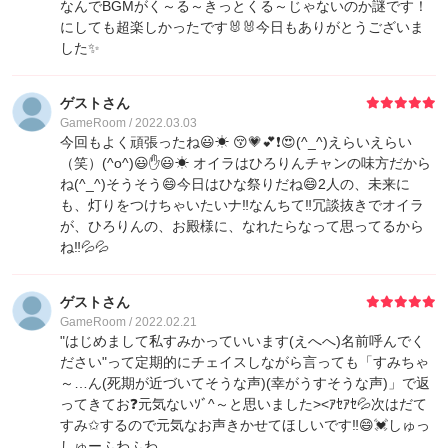
なんでBGMがく～る～きっとくる～じゃないのか謎です！
にしても超楽しかったです🐰🐰今日もありがとうございま
した✨
ゲストさん
GameRoom / 2022.03.03
今回もよく頑張ったね😃☀ 😚💗💕❗😍(^_^)えらいえらい
（笑）(^o^)😃✋😃☀ オイラはひろりんチャンの味方だから
ね(^_^)そうそう😄今日はひな祭りだね😄2人の、未来に
も、灯りをつけちゃいたいナ‼️なんちて‼️冗談抜きでオイラ
が、ひろりんの、お殿様に、なれたらなって思ってるから
ね‼️💦💦
ゲストさん
GameRoom / 2022.02.21
"はじめまして私すみかっていいます(えへへ)名前呼んでく
ださい"って定期的にチェイスしながら言っても「すみちゃ
～…ん(死期が近づいてそうな声)(幸がうすそうな声)」で返
ってきてお❓元気ないｿﾞ^～と思いました><ｱｾｱｾ💦次はだて
すみ✩するので元気なお声きかせてほしいです‼️😄💓しゅっ
しゅーふわふわ