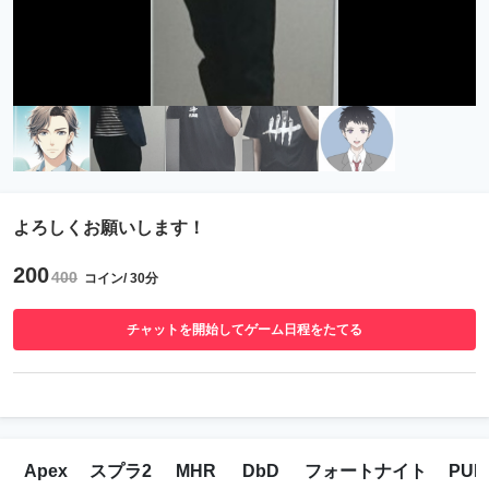
よろしくお願いします！
200
400
コイン/ 30分
チャットを開始してゲーム日程をたてる
Apex
スプラ2
MHR
DbD
フォートナイト
PU