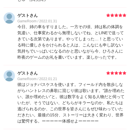
ゲストさん
GameRoom / 2022.01.31
今日、姉の車をすりました。一方その頃、姉は私の体調を
気遣い、仕事変わるから無理しないでね、とLINEで送って
きている次第であります。やってしまった…！と思ってい
る時に優しさをかけられると人は、こんなにも申し訳ない
気持ちでいっぱいになるのかと思いながら今、ひろさんに
昨夜のゲームのお礼を書いています。楽しかったです。
ゲストさん
GameRoom / 2022.01.21
彼はジョナバスケスを使います。フィールド内を散歩しな
がらハントレスの鼻歌に混じり彼は歌います。"誰か埋めた
い、誰か埋めたい"と。彼は数字をよく知る人物だと伺って
いたが、そうではない、どちらがキラーなのか、私たちは
逃げられるのか、この世界を皆さんにもぜひ味わっていた
だきたい。最後の15分、ストーリーは大きく変わり、世界
は驚愕する。ーーーーー体感せよーーーーー