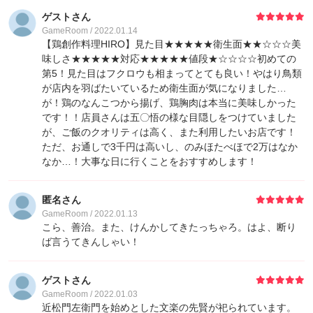
ゲストさん
GameRoom / 2022.01.14
【鶏創作料理HIRO】見た目★★★★★衛生面★★☆☆☆美
味しさ★★★★★対応★★★★★値段★☆☆☆☆初めての
第5！見た目はフクロウも相まってとても良い！やはり鳥類
が店内を羽ばたいているため衛生面が気になりました…
が！鶏のなんこつから揚げ、鶏胸肉は本当に美味しかった
です！！店員さんは五〇悟の様な目隠しをつけていました
が、ご飯のクオリティは高く、また利用したいお店です！
ただ、お通しで3千円は高いし、のみほたべほで2万はなか
なか…！大事な日に行くことをおすすめします！
匿名さん
GameRoom / 2022.01.13
こら、善治。また、けんかしてきたっちゃろ。はよ、断り
ば言うてきんしゃい！
ゲストさん
GameRoom / 2022.01.03
近松門左衛門を始めとした文楽の先賢が祀られています。