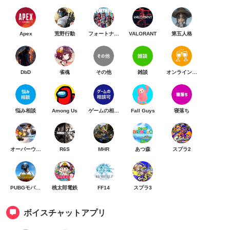
Apex
荒野行動
フォートナイト
VALORANT
第五人格
DbD
雀魂
その他
雑談
オンライン乾杯
悩み相談
Among Us
ゲームの相談可
Fall Guys
寝落ち
オーバーウォッチ
R6S
MHR
あつ森
スプラ2
PUBGモバイル
桃太郎電鉄
FF14
スプラ3
ボイスチャットアプリ