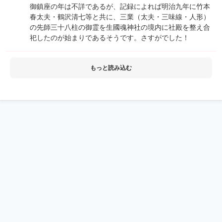
御鎮座の年は不詳であるが、記録によれば明治九年に竹本
春太夫・鶴沢清七等と共に、三業（太夫・三味線・人形）
の先師三十八柱の御霊を生國魂神社の境内に社殿を整え合
祀したのが始まりであるそうです。さすがでした！
もっと読み込む