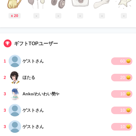
x 20
-
-
-
-
-
ギフトTOPユーザー
1
ゲストさん
60
2
ほたる
20
3
Anko/わいわい勢✨
10
3
ゲストさん
10
3
ゲストさん
10