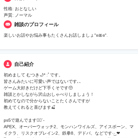
性格: おとなしい
声質: ノーマル
雑談のプロフィール
楽しいお話やお悩み事もたくさんお話しましょ°ʚ🎀ɞ°.
自己紹介
初めまして むつき🌙* :ﾟです。
皆さんみたいに可愛い声ではないです､､
ゲーム大好きだけど下手くそです🥺
雑談とかしながら沢山おしゃべりしましょう！
初めてなので分からないことたくさんですが
教えてくれると喜びます🍒
ps5で遊んでます✌🏻️´-
APEX、オーバーウォッチ2、モンハンワイルズ、アイスボーン、マ
イクラ、リスクオブレイン2、鉄拳8、デドバ、などです‪·͜· ❤︎