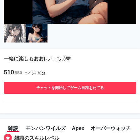
一緒に楽しもおお(⸝⸝ᐡ. ̫ .ᐡ⸝⸝)️🩵
510
850
コイン/ 30分
チャットを開始してゲーム日程をたてる
雑談
モンハンワイルズ
Apex
オーバーウォッチ
雑談のスキルレベル