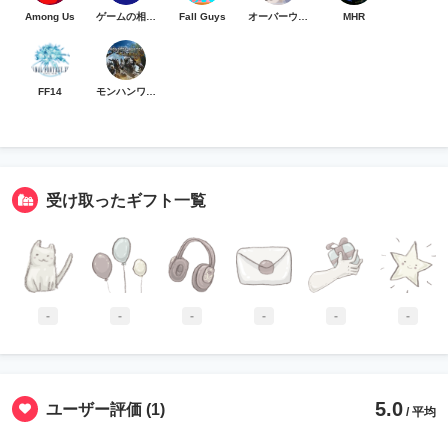
Among Us
ゲームの相談可
Fall Guys
オーバーウォッチ
MHR
FF14
モンハンワイルズ
受け取ったギフト一覧
-
-
-
-
-
-
5.0
ユーザー評価
(1)
/ 平均