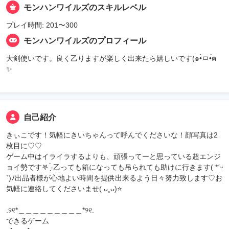
モンハンワイルズのスキルレベル
プレイ時間: 201〜300
モンハンワイルズのプロフィール
大剣使いです。良く乙りますが楽しく出来たら嬉しいです(๑•̀ㅁ•́ฅ
✨
自己紹介
きぃこです！気軽にきいちゃんって呼んでくださいな！顔写真は2
枚目に♡♡
ゲーム中はイライラするよりも、頑張ってーと思っている超エンジ
ョイ勢です‎‎𖤐 ̖́-‬乙っても箱になっても吊られても助けに行きます( *ˊᵕ
ˋ)ﾉ出品者様が心地よい時間を提供出来るよう日々努力致します♡お
気軽に連絡してくださいませ‎( ᴗ˳ᴗ)⭐
.୨୧*＿＿＿＿＿＿＿＿＿*୨୧.
できるゲーム