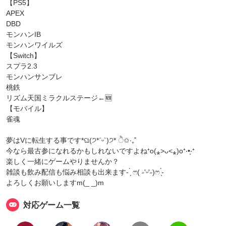
【PS5】
APEX
DBD
モンハンIB
モンハンワイルズ
【Switch】
スプラ2.3
モンハンサンブレ
桃鉄
リズム天国ミラクルステージ←🆕
【モバイル】
雀魂
夢はVに転生する事です*ଘ(੭*ˊᵕˋ)੭* ੈ✩‧₊˚
今なら最古参になれるかもしれないですよね⁺o(⁎˃ᴗ˂⁎)o⁺‧•͙‧⁺
楽しく一緒にゲームやりませんか？
雑談も飲み配信も悩み相談も出来ます- ̗̀ ෆ( ˶'ᵕ'˶)ෆ ̖́-
よろしくお願いしますm(_ _)m
対応ゲーム一覧