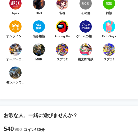
Apex
DbD
雀魂
その他
雑談
オンライン乾杯
悩み相談
Among Us
ゲームの相談可
Fall Guys
オーバーウォッチ
MHR
スプラ2
桃太郎電鉄
スプラ3
モンハンワイルズ
お暇な人、一緒に遊びませんか？
540
900
コイン/ 30分