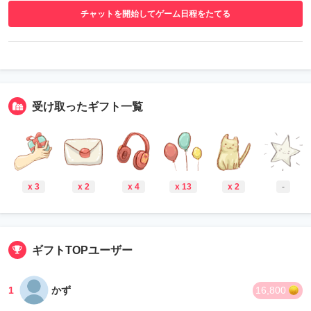
チャットを開始してゲーム日程をたてる
受け取ったギフト一覧
x 3
x 2
x 4
x 13
x 2
-
ギフトTOPユーザー
1
かず
16,800