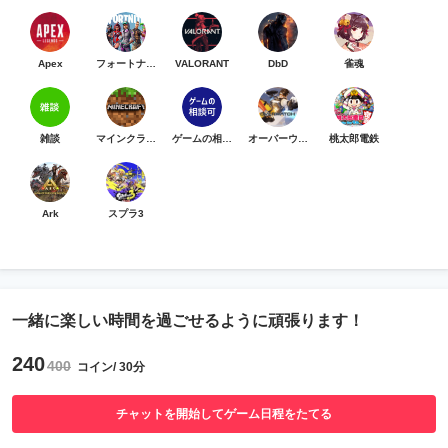
Apex
フォートナイト
VALORANT
DbD
雀魂
雑談
マインクラフト
ゲームの相談可
オーバーウォッチ
桃太郎電鉄
Ark
スプラ3
一緒に楽しい時間を過ごせるように頑張ります！
240
400
コイン/ 30分
チャットを開始してゲーム日程をたてる