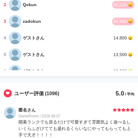
2
Qckun
62,216
3
zadokun
44,440
4
ゲストさん
14,800
5
ゲストさん
13,500
6
ゲストさん
13,000
7
ゲストさん
9,600
5.0
ユーザー評価
(1096)
/ 平均
8
Hanstar
9,288
匿名さん
GameRoom / 2026.08.07
9
haku白白
8,898
開幕ランクでも居るだけで可愛すぎて雰囲気よく遊べるし
いくらふざけてても盛れるくらいなにやってもらっても上
手で天才！！！！
10
银花
8,888