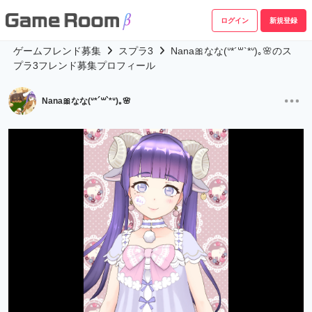
ログイン
新規登録
ゲームフレンド募集
スプラ3
Nana🎀なな(ᐡ*´꒳`*ᐡ)｡🌸のス
プラ3フレンド募集プロフィール
Nana🎀なな(ᐡ*´꒳`*ᐡ)｡🌸