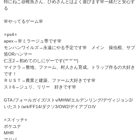
特にねこ@稚魚さん、ひめさんとはよく遊びます🌸一緒だと安心す
る
🌸やってるゲーム🌸
⭐️ps4⭐️
apex→🌸ミラージュ専です🌸
モンハンワイルズ→永遠にやる予定です🌸 メイン 操虫棍、サブ
笛ORハンマー
仁王2→初めてのしにゲーです(ᐡ*´꒳`*ᐡ)
マイクラ→整地、ファーム、村人さん育成。トラップ作るの大好き
です！
ＲＵＳＴ→農業と建築、ファーム大好きです🌸
スト6→ジュリ、リリー 好きです🌸
GTA /フォールガイズ/ストv/MHW/エルデンリング/デヴィジョン2/
いたスト/ark/FF14/ダクソ3/OW2/デイアブロⅣ
⭐️スイッチ⭐️
ポケユナ
MHR
マリパ