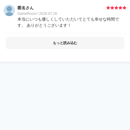
23
Luke
2,400
匿名さん
GameRoom / 2026.07.26
本当にいつも優しくしていただいてとても幸せな時間で
28
ねこ@稚魚
2,140
す。 ありがとうございます！
29
ひまり⌇8/14までおやすみ
2,060
もっと読み込む
30
緑のトナカイ
2,020
31
ゲストさん
2,000
32
61Q
1,610
33
Rei
1,600
33
ワンワン
1,600