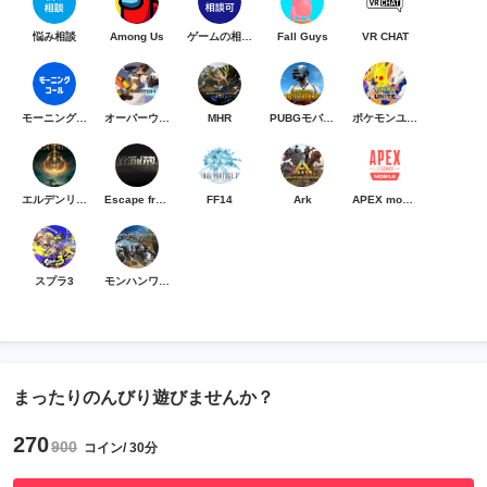
悩み相談
Among Us
ゲームの相談可
Fall Guys
VR CHAT
モーニングコール
オーバーウォッチ
MHR
PUBGモバイル
ポケモンユナイト
エルデンリング
Escape from Tarkov
FF14
Ark
APEX mobile
スプラ3
モンハンワイルズ
まったりのんびり遊びませんか？
270
900
コイン/ 30分