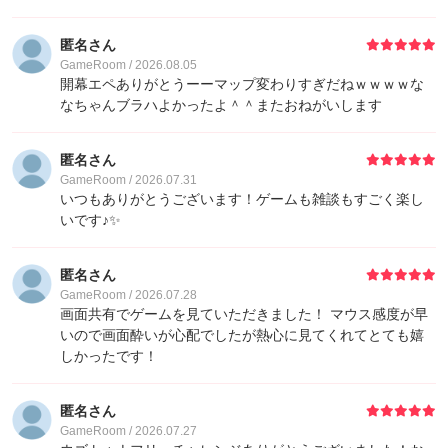
匿名さん
11
ゲストさん
8,510
GameRoom / 2026.08.05
開幕エペありがとうーーマップ変わりすぎだねｗｗｗｗな
なちゃんブラハよかったよ＾＾またおねがいします
12
しばきち
6,400
匿名さん
13
みどりボウシ
5,600
GameRoom / 2026.07.31
いつもありがとうございます！ゲームも雑談もすごく楽し
14
白黒ぱんだ
4,800
いです♪✨
14
xxz
4,800
匿名さん
GameRoom / 2026.07.28
画面共有でゲームを見ていただきました！ マウス感度が早
14
xxx
4,800
いので画面酔いが心配でしたが熱心に見てくれてとても嬉
しかったです！
17
TieNin
4,410
匿名さん
18
Mando
4,010
GameRoom / 2026.07.27