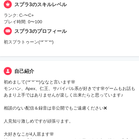
スプラ3のスキルレベル
ランク: C-〜C+
プレイ時間: 0〜100
スプラ3のプロフィール
初スプラトゥーン(ᐡ*´꒳`*ᐡ)
自己紹介
初めまして(ᐡ*´꒳`*ᐡ)ななと言います🌸
モンハン、Apex、仁王、サバイバル系が好きです🌸ゲームもお話も
あまり上手ではありませんが楽しく出来たらと思っています♪
相談のない配信＆録音は非公開でもご遠慮ください❌️
人見知り激しめですが頑張ります。
大好きなこが4人居ます🌸