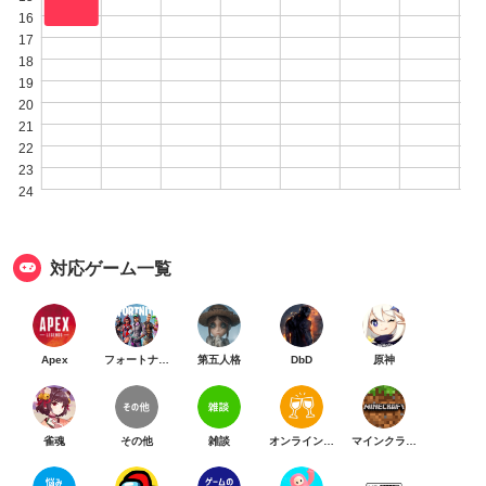
16
17
18
19
20
21
22
23
24
対応ゲーム一覧
Apex
フォートナイト
第五人格
DbD
原神
雀魂
その他
雑談
オンライン乾杯
マインクラフト