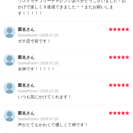
ウズトゥナフリーチャレンジありがとうございました！お
かげで楽しくＳ達成できました＾＾またお願いしま
19
Leo
3,220
す！！！！！
20
zit
2,820
匿名さん
GameRoom / 2026.07.26
ガチ恋寸前です！
21
ゲストさん
2,810
匿名さん
22
ゲストさん
2,800
GameRoom / 2026.07.26
女神です！！！！！
23
kele
2,400
匿名さん
23
花しケ
2,400
GameRoom / 2026.07.26
いつも気にかけてくれます！
23
ゲストさん
2,400
匿名さん
GameRoom / 2026.07.26
23
アメ1
2,400
声がとてもかわくて優しくて神です！