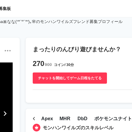
募集板
na🎀なな(ᐡ*´꒳`*ᐡ)｡🌸のモンハンワイルズフレンド募集プロフィール
まったりのんびり遊びませんか？
270
900
コイン/ 30分
チャットを開始してゲーム日程をたてる
Apex
MHR
DbD
ポケモンユナイト
モンハンワイルズのスキルレベル