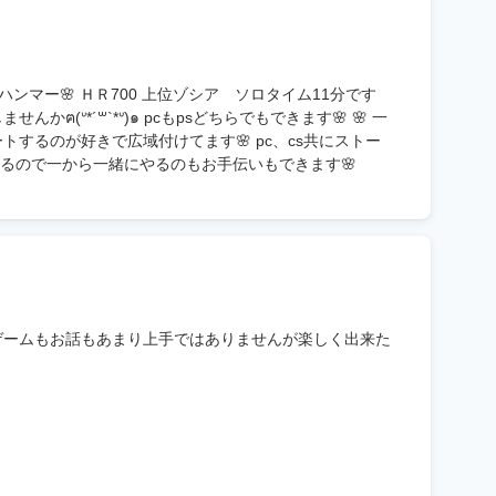
Rハンマー🌸 ＨＲ700 上位ゾシア ソロタイム11分です
ฅ(ᐡ*´꒳`*ᐡ)๑ pcもpsどちらでもできます🌸 🌸 一
するのが好きで広域付けてます🌸 pc、cs共にストー
も作れるので一から一緒にやるのもお手伝いもできます🌸
ゲームもお話もあまり上手ではありませんが楽しく出来た