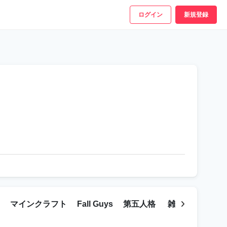
ログイン
新規登録
マインクラフト
Fall Guys
第五人格
雑談
ゲーム