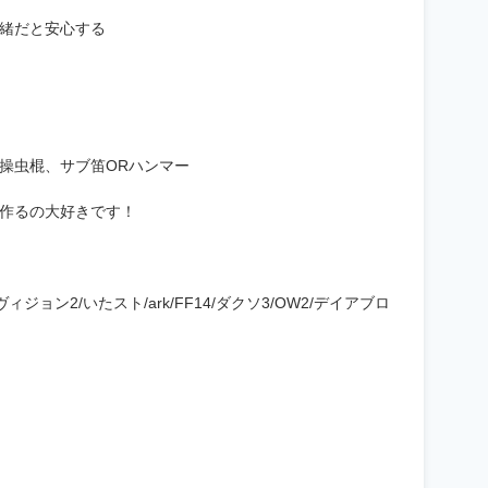
一緒だと安心する
操虫棍、サブ笛ORハンマー
作るの大好きです！
ィジョン2/いたスト/ark/FF14/ダクソ3/OW2/デイアブロ