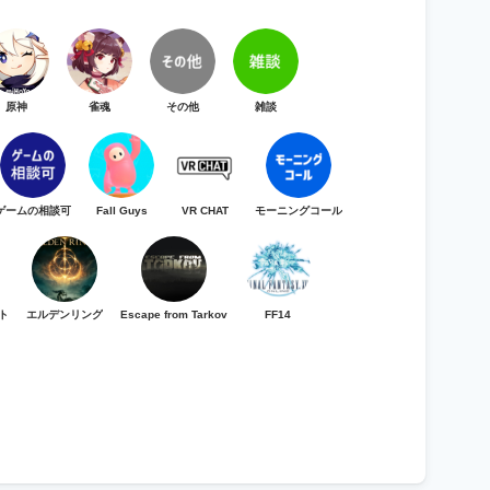
原神
雀魂
その他
雑談
ゲームの相談可
Fall Guys
VR CHAT
モーニングコール
ト
エルデンリング
Escape from Tarkov
FF14