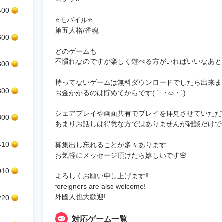
400
⭐️モバイル⭐️
第五人格/雀魂
600
どのゲームも
不慣れなのですが楽しく遊べる方がいればいいなあと
800
持ってないゲームは無料ダウンロードでしたら出来ま
800
お金かかるのは貯めてからです(｀・ω・´)
シェアプレイや画面共有でプレイを拝見させていただ
800
あまりお話しは得意な方ではありませんが雑談だけで
410
募集出し忘れることが多々あります
お気軽にメッセージ頂けたら嬉しいです🌸
010
よろしくお願い申し上げます‼️
foreigners are also welcome!
外國人也大歡迎!
220
対応ゲーム一覧