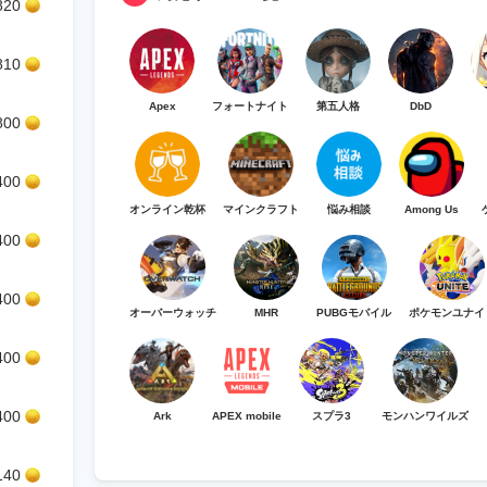
820
810
Apex
フォートナイト
第五人格
DbD
800
400
オンライン乾杯
マインクラフト
悩み相談
Among Us
400
400
オーバーウォッチ
MHR
PUBGモバイル
ポケモンユナイ
400
400
Ark
APEX mobile
スプラ3
モンハンワイルズ
140