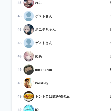
45
れに
46
ゲストさん
46
ポニテちゃん
48
ゲストさん
49
めあ
49
octokenta
49
Westley
49
トントロは飲み物ダム
49
IO