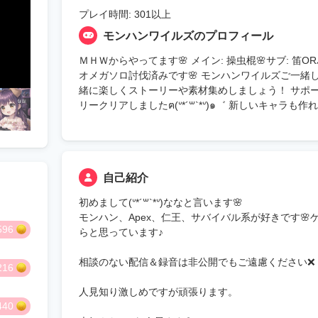
プレイ時間: 301以上
モンハンワイルズのプロフィール
ＭＨＷからやってます🌸 メイン: 操虫棍🌸サブ: 笛O
オメガソロ討伐済みです🌸 モンハンワイルズご一緒しませんか
緒に楽しくストーリーや素材集めしましょう！ サポート
リークリアしましたฅ(ᐡ*´꒳`*ᐡ)๑゛ 新しいキャラ
自己紹介
初めまして(ᐡ*´꒳`*ᐡ)ななと言います🌸
モンハン、Apex、仁王、サバイバル系が好きです
596
らと思っています♪
相談のない配信＆録音は非公開でもご遠慮ください❌️
216
人見知り激しめですが頑張ります。
440