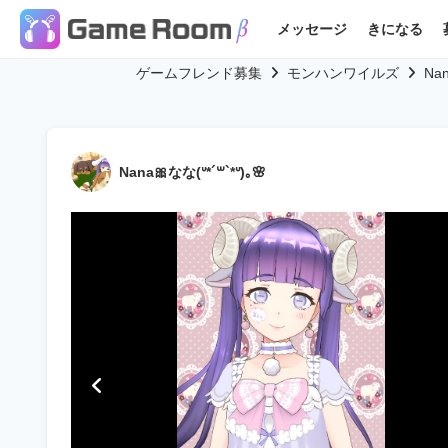
メッセージ
きになる
ゲームフレンド募集
モンハンワイルズ
Na
Nana🎀なな(ᐡ*´꒳`*ᐡ)｡🌸