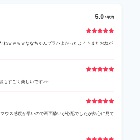
5.0
/ 平均
だねｗｗｗｗななちゃんブラハよかったよ＾＾またおねが
談もすごく楽しいです♪✨
 マウス感度が早いので画面酔いが心配でしたが熱心に見て