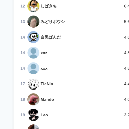
12
しばきち
6,
13
みどりボウシ
5,
14
白黒ぱんだ
4,
14
xxz
4,
14
xxx
4,
17
TieNin
4,
18
Mando
4,
19
Leo
3,