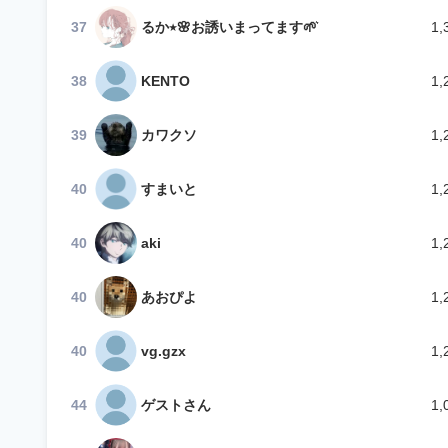
37
るか٭🌸お誘いまってます🌱͛
1,
38
KENTO
1,
39
カワクソ
1,
40
すまいと
1,
40
aki
1,
40
あおぴよ
1,
40
vg.gzx
1,
44
ゲストさん
1,