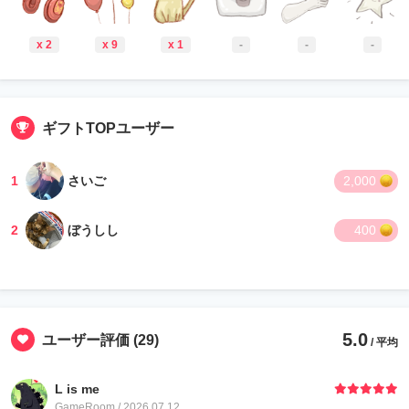
x 2
x 9
x 1
-
-
-
ギフトTOPユーザー
1
さいご
2,000
2
ぼうしし
400
5.0
ユーザー評価
(29)
/ 平均
L is me
GameRoom / 2026.07.12