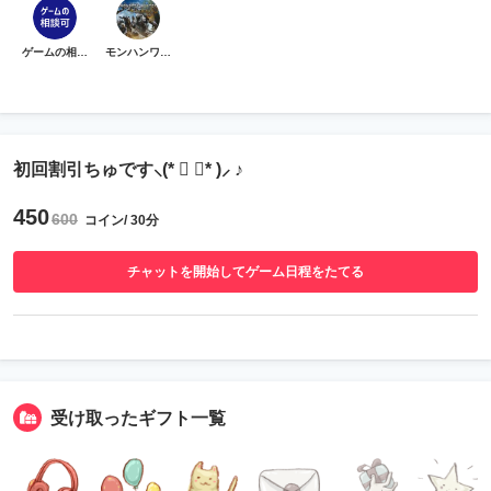
ゲームの相談可
モンハンワイルズ
初回割引ちゅです⸜(* ॑ ॑* )⸝ ♪
450
600
コイン/ 30分
チャットを開始してゲーム日程をたてる
受け取ったギフト一覧