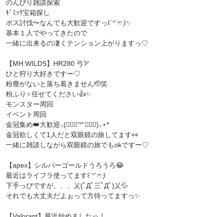
のんびり雑談探索
ｷﾞﾐｯｸ宝箱探し
ボス討伐〜なんでも大歓迎ですっ꒰´ᐡ`ෆ ͙꒱✨
基本１人でやってきたので
一緒に出来るの凄くテンション上がりますっ♡
【MH:WILDS】HR280 弓🏹
ひと狩り大好きですー♡
粉塵がないと落ち着きません🫡笑
粉ふり♀任せてください👍✨
モンスター周回
イベント周回
金冠集め👑大歓迎⸜(๑⃙⃘'꒳'๑⃙⃘)⸝⋆*
金冠欲しくて1人だと双眼鏡の旅してます👀
一緒に雑談しながら双眼鏡の旅でもokですー♡
【apex】シルバーゴールドうろうろ😂
最近はライフラ使ってます꒰´ᐡ`ෆ ͙꒱
下手っぴですが、、、乂(ﾟДﾟ三ﾟДﾟ)乂💦
それでも大丈夫だよぉって方待ってますっ✨
【Valorant】最近始めましたっ！