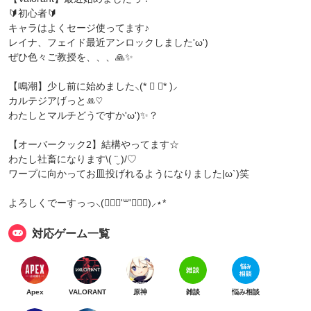
🔰初心者🔰
キャラはよくセージ使ってます♪
レイナ、フェイド最近アンロックしました'ω')
ぜひ色々ご教授を、、、🙏✨
【鳴潮】少し前に始めました⸜(* ॑ ॑* )⸝
カルテジアげっとꔛ‬♡‪
わたしとマルチどうですか'ω')✨？
【オーバークック2】結構やってます☆
わたし社畜になります\( ¨̮ )/♡
ワープに向かってお皿投げれるようになりました|ω`)笑
よろしくでーすっっ⸜(๑⃙⃘'꒳'๑⃙⃘)⸝⋆*
対応ゲーム一覧
Apex
VALORANT
原神
雑談
悩み相談