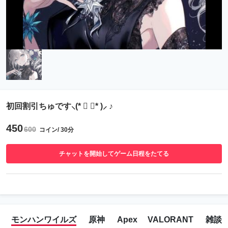
初回割引ちゅです⸜(* ॑ ॑* )⸝ ♪
450
600
コイン/ 30分
チャットを開始してゲーム日程をたてる
モンハンワイルズ
原神
Apex
VALORANT
雑談