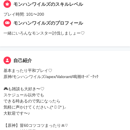
モンハンワイルズのスキルレベル
プレイ時間: 101〜200
モンハンワイルズのプロフィール
一緒にいろんなモンスター討伐しましょー♡
自己紹介
基本まったり平和プレイ♡
原神/モンハンワイルズ/apex/Valorant/鳴潮/ｵｰﾊﾞｰｸｯｸ
🎮も雑談も大好き〜♡
スケジュール以外でも
できる時あるので気になったら
気軽に声かけてください⸜(* ॑ ॑* )⸝
大歓迎です〜♪
【原神】冒60コツコツまったりꔛ‬♡‪