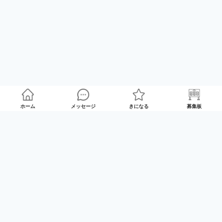
ホーム
メッセージ
きになる
募集板
ゲームプレイマッチング「GameRoom」
利用規約
プライバシーポリシー
特定商取引法の記載
Twitter
© 2025 GameTrade, Inc