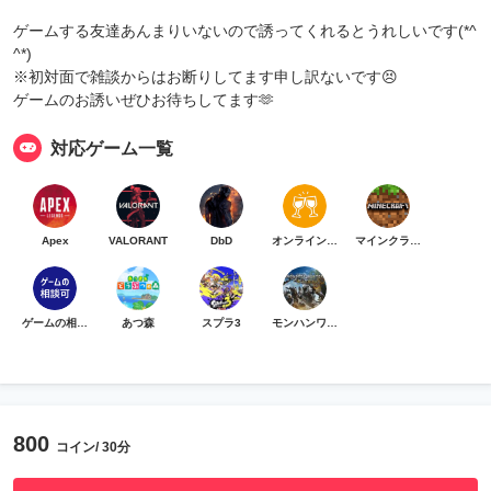
ゲームする友達あんまりいないので誘ってくれるとうれしいです(*^
^*)
※初対面で雑談からはお断りしてます申し訳ないです😣
ゲームのお誘いぜひお待ちしてます🫶
対応ゲーム一覧
Apex
VALORANT
DbD
オンライン乾杯
マインクラフト
ゲームの相談可
あつ森
スプラ3
モンハンワイルズ
800
コイン/ 30分