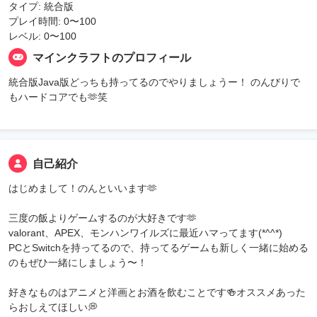
タイプ: 統合版
プレイ時間: 0〜100
レベル: 0〜100
マインクラフトのプロフィール
統合版Java版どっちも持ってるのでやりましょうー！ のんびりで
もハードコアでも🫶笑
自己紹介
はじめまして！のんといいます🫶
三度の飯よりゲームするのが大好きです🫶
valorant、APEX、モンハンワイルズに最近ハマってます(*^^*)
PCとSwitchを持ってるので、持ってるゲームも新しく一緒に始める
のもぜひ一緒にしましょう〜！
好きなものはアニメと洋画とお酒を飲むことです🍻オススメあった
らおしえてほしい💭