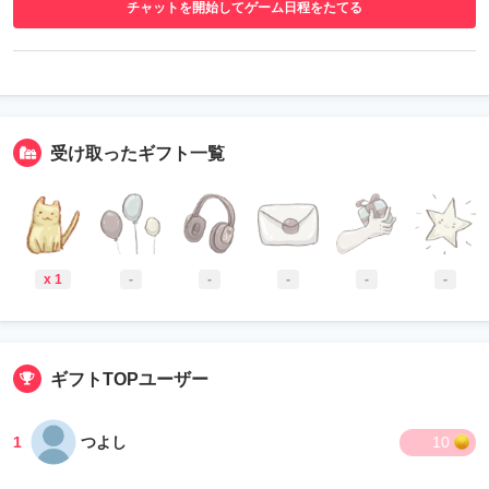
チャットを開始してゲーム日程をたてる
受け取ったギフト一覧
x 1
-
-
-
-
-
ギフトTOPユーザー
1
つよし
10