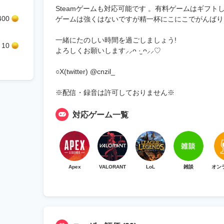
Steamゲームも対応可能です 。有料ゲームはギフ
400
ゲームは強くはないですが精一杯にこにこでがんばりま
一緒にたのしい時間を過ごしましょう!
10
よろしくお願いします⸝⸝ᴖ ·̫ ᴖ⸝⸝♡
○X(twitter) @cnzil_
※配信・録音は許可しておりません※
対応ゲーム一覧
Apex
VALORANT
LoL
雑談
オン