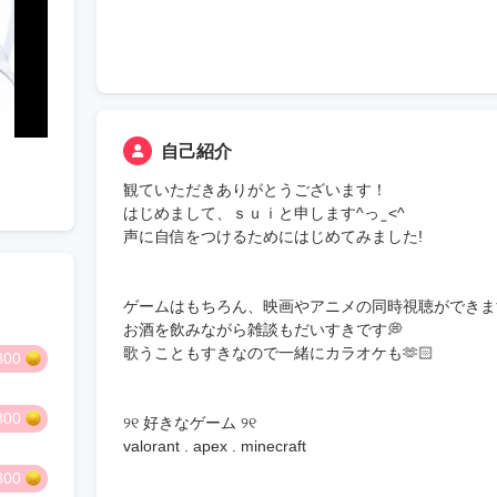
自己紹介
観ていただきありがとうございます！
はじめまして、ｓｕｉと申します^っ ̫ <^
声に自信をつけるためにはじめてみました!
ゲームはもちろん、映画やアニメの同時視聴ができま
お酒を飲みながら雑談もだいすきです💭
歌うこともすきなので一緒にカラオケも🫶🏻
800
800
୨୧ 好きなゲーム ୨୧
valorant . apex . minecraft
800