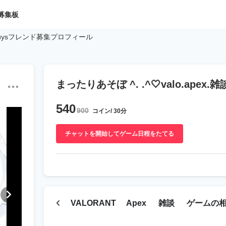
募集板
l Guysフレンド募集プロフィール
まったりあそぼ ^. .^🤍valo.apex.雑
540
900
コイン/ 30分
チャットを開始してゲーム日程をたてる
VALORANT
Apex
雑談
ゲームの