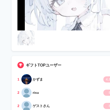
ギフトTOPユーザー
1
かずま
4,
2
risu
2
ゲストさん