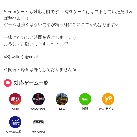
Steamゲームも対応可能です 。有料ゲームはギフトしていただけれ
ば遊べます！
ゲームは強くはないですが精一杯にこにこでがんばります⟡.
一緒にたのしい時間を過ごしましょう!
よろしくお願いします⸝⸝ᴖ ·̫ ᴖ⸝⸝♡
○X(twitter) @cnzil_
※配信・録音は許可しておりません※
対応ゲーム一覧
Apex
VALORANT
LoL
雑談
オンライン乾杯
ゲームの相談可
VR CHAT