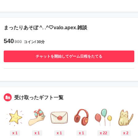
まったりあそぼ ^. .^🤍valo.apex.雑談
540
900
コイン/ 30分
チャットを開始してゲーム日程をたてる
受け取ったギフト一覧
x 1
x 1
x 1
x 1
x 22
x 2