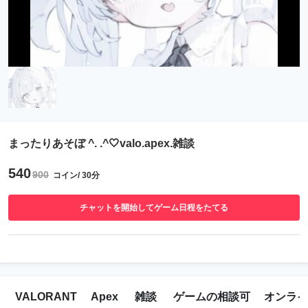
まったりあそぼ ^. .^🤍valo.apex.雑談
540
900
コイン/ 30分
チャットを開始してゲーム日程をたてる
VALORANT
Apex
雑談
ゲームの相談可
オンライ