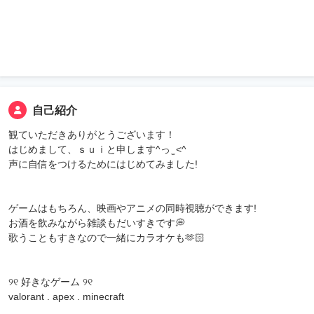
自己紹介
観ていただきありがとうございます！
はじめまして、ｓｕｉと申します^っ ̫ <^
声に自信をつけるためにはじめてみました!
ゲームはもちろん、映画やアニメの同時視聴ができます!
お酒を飲みながら雑談もだいすきです💭
歌うこともすきなので一緒にカラオケも🫶🏻
୨୧ 好きなゲーム ୨୧
valorant . apex . minecraft