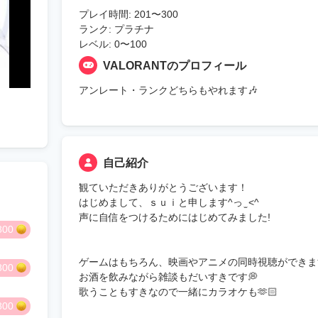
プレイ時間: 201〜300
ランク: プラチナ
レベル: 0〜100
VALORANTのプロフィール
アンレート・ランクどちらもやれます🎶
自己紹介
観ていただきありがとうございます！
はじめまして、ｓｕｉと申します^っ ̫ <^
声に自信をつけるためにはじめてみました!
800
ゲームはもちろん、映画やアニメの同時視聴ができま
800
お酒を飲みながら雑談もだいすきです💭
歌うこともすきなので一緒にカラオケも🫶🏻
800