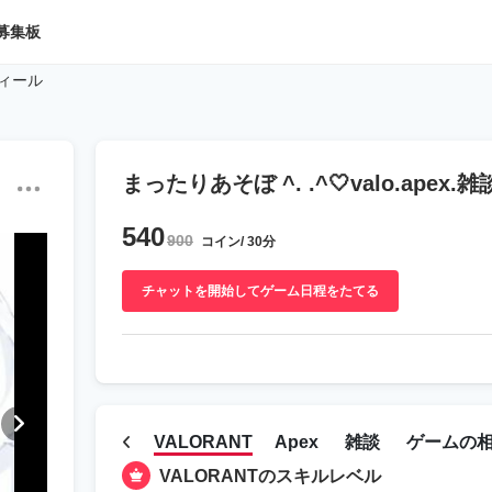
募集板
フィール
まったりあそぼ ^. .^🤍valo.apex.雑
540
900
コイン/ 30分
チャットを開始してゲーム日程をたてる
VALORANT
Apex
雑談
ゲームの
VALORANTのスキルレベル