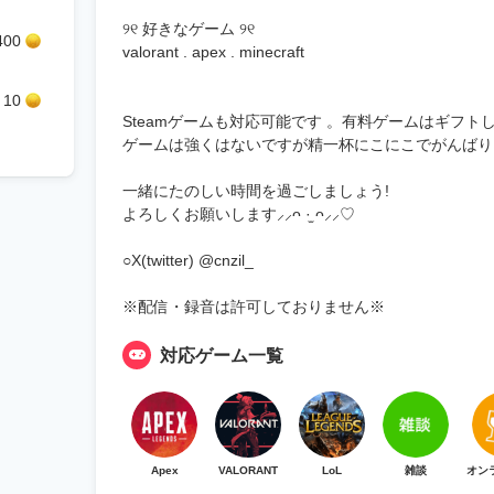
୨୧ 好きなゲーム ୨୧
400
valorant . apex . minecraft
10
Steamゲームも対応可能です 。有料ゲームはギフ
ゲームは強くはないですが精一杯にこにこでがんばりま
一緒にたのしい時間を過ごしましょう!
よろしくお願いします⸝⸝ᴖ ·̫ ᴖ⸝⸝♡
○X(twitter) @cnzil_
※配信・録音は許可しておりません※
対応ゲーム一覧
Apex
VALORANT
LoL
雑談
オン