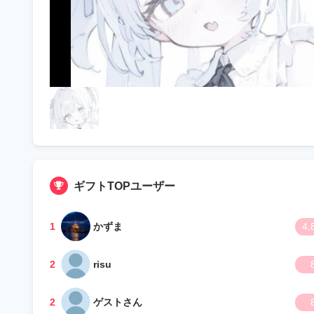
ギフトTOPユーザー
1
かずま
4,
2
risu
2
ゲストさん